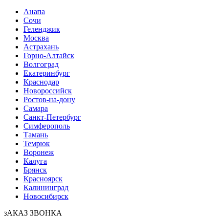
Анапа
Сочи
Геленджик
Москва
Астрахань
Горно-Алтайск
Волгоград
Екатеринбург
Краснодар
Новороссийск
Ростов-на-дону
Самара
Санкт-Петербург
Симферополь
Тамань
Темрюк
Воронеж
Калуга
Брянск
Красноярск
Калининград
Новосибирск
зАКАЗ ЗВОНКА