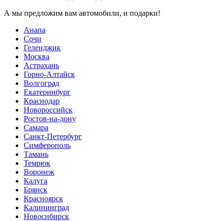
А мы предложим вам автомобили,
и подарки!
Анапа
Сочи
Геленджик
Москва
Астрахань
Горно-Алтайск
Волгоград
Екатеринбург
Краснодар
Новороссийск
Ростов-на-дону
Самара
Санкт-Петербург
Симферополь
Тамань
Темрюк
Воронеж
Калуга
Брянск
Красноярск
Калининград
Новосибирск